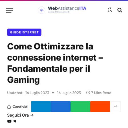
GUIDE INTERNET
Come Ottimizzare la
connessione internet –
Fondamentale per il
Gaming
Updated:
16 Luglio 2023
16 Luglio 2023
7 Mins Read
Condividi
Seguici Ora →
YouTube
Telegram
Google
News