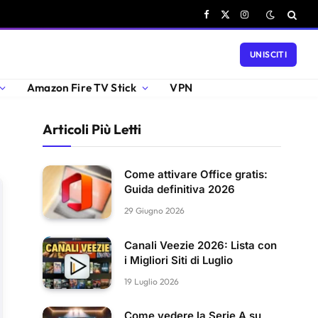
Facebook
X
Instagram
(Twitter)
UNISCITI
Amazon Fire TV Stick
VPN
Articoli Più Letti
Come attivare Office gratis:
Guida definitiva 2026
29 Giugno 2026
Canali Veezie 2026: Lista con
i Migliori Siti di Luglio
19 Luglio 2026
Come vedere la Serie A su