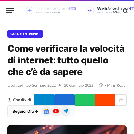
GUIDE INTERNET
Come verificare la velocità
di internet: tutto quello
che c’è da sapere
Updated:
20 Gennaio 2022
20 Gennaio 2022
7 Mins Read
Condividi
Google
YouTube
Telegram
Seguici Ora →
News