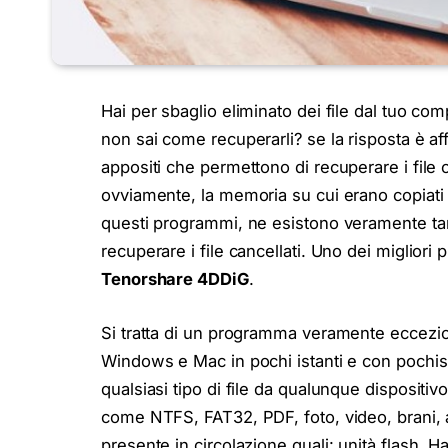
Hai per sbaglio eliminato dei file dal tuo c
non sai come recuperarli? se la risposta è a
appositi che permettono di recuperare i file
ovviamente, la memoria su cui erano copiati non
questi programmi, ne esistono veramente tanti
recuperare i file cancellati. Uno dei miglior
Tenorshare 4DDiG
.
Si tratta di un programma veramente eccezion
Windows e Mac in pochi istanti e con pochiss
qualsiasi tipo di file da qualunque dispositiv
come NTFS, FAT32, PDF, foto, video, brani, ar
presente in circolazione quali: unità flash,