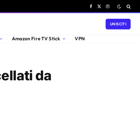
Facebook
X
Instagram
(Twitter)
UNISCITI
Amazon Fire TV Stick
VPN
llati da