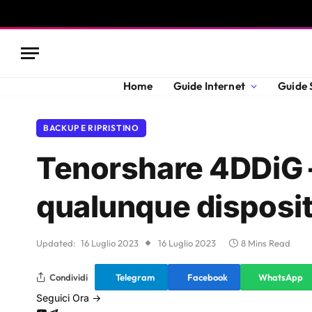
Home
Guide Internet
Guide 
BACKUP E RIPRISTINO
Tenorshare 4DDiG –
qualunque disposit
Updated:
16 Luglio 2023
16 Luglio 2023
8 Mins Read
Condividi
Telegram
Facebook
WhatsApp
Seguici Ora →
YouTube
Telegram