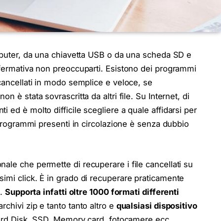
omputer, da una chiavetta USB o da una scheda SD e
ffermativa non preoccuparti. Esistono dei programmi
 cancellati in modo semplice e veloce, se
 è stata sovrascritta da altri file. Su Internet, di
 ed è molto difficile scegliere a quale affidarsi per
i programmi presenti in circolazione è senza dubbio
ale che permette di recuperare i file cancellati su
imi click. È in grado di recuperare praticamente
o.
Supporta infatti oltre 1000 formati differenti
chivi zip e tanto tanto altro e
qualsiasi dispositivo
 Hard Disk, SSD, Memory card, fotocamere ecc.