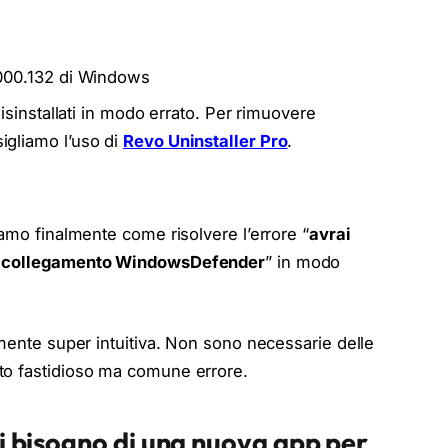
2000.132 di Windows
disinstallati in modo errato. Per rimuovere
igliamo l’uso di
Revo Uninstaller Pro
.
iamo finalmente come risolvere l’errore “
avrai
to collegamento WindowsDefender
” in modo
amente super intuitiva. Non sono necessarie delle
to fastidioso ma comune errore.
i bisogno di una nuova app per