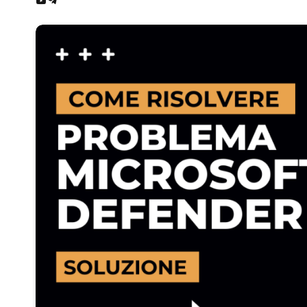
Google
News