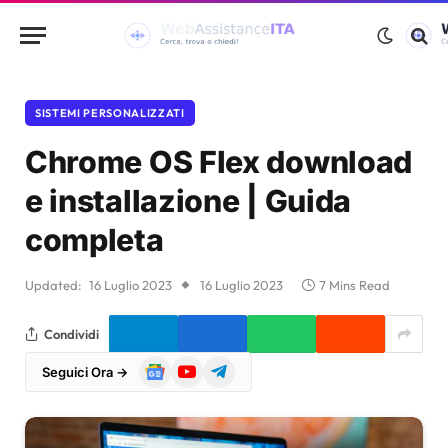
SISTEMI PERSONALIZZATI
Chrome OS Flex download
e installazione | Guida
completa
Updated:
16 Luglio 2023
16 Luglio 2023
7 Mins Read
Condividi
Google
YouTube
Telegram
Seguici Ora →
News