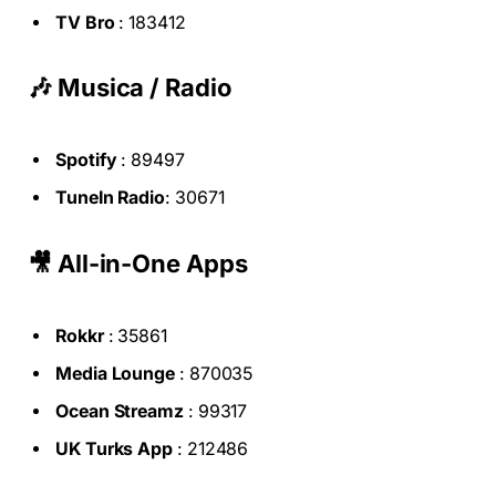
TV Bro
: 183412
🎶 Musica / Radio
Spotify
: 89497
TuneIn Radio
: 30671
🎥 All-in-One Apps
Rokkr
: 35861
Media Lounge
: 870035
Ocean Streamz
: 99317
UK Turks App
: 212486