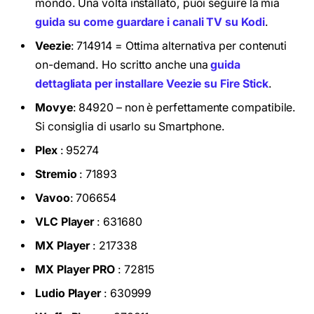
mondo. Una volta installato, puoi seguire la mia
guida su come guardare i canali TV su Kodi
.
Veezie
: 714914 = Ottima alternativa per contenuti
on-demand. Ho scritto anche una
guida
dettagliata per installare Veezie su Fire Stick
.
Movye
: 84920 – non è perfettamente compatibile.
Si consiglia di usarlo su Smartphone.
Plex
: 95274
Stremio
: 71893
Vavoo
: 706654
VLC Player
: 631680
MX Player
: 217338
MX Player PRO
: 72815
Ludio Player
: 630999