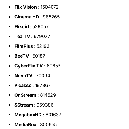
Flix Vision
: 1504072
Cinema HD
: 985265
Flixoid
: 529057
Tea TV
: 679077
FilmPlus
: 52193
BeeTV
: 50187
CyberFlix TV
: 60653
NovaTV
: 70064
Picasso
: 197867
OnStream
: 814529
SStream
: 959386
MegaboxHD
: 801637
MediaBox
: 300655