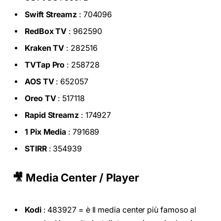
Swift Streamz
: 704096
RedBox TV
: 962590
Kraken TV
: 282516
TVTap Pro
: 258728
AOS TV
: 652057
Oreo TV
: 517118
Rapid Streamz
: 174927
1 Pix Media
: 791689
STIRR
: 354939
🎥 Media Center / Player
Kodi
: 483927 = è Il media center più famoso al