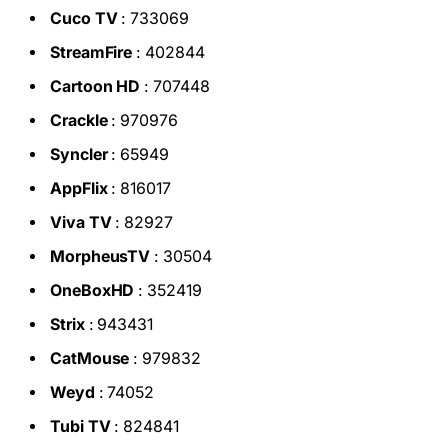
Cuco TV
: 733069
StreamFire
: 402844
Cartoon HD
: 707448
Crackle
: 970976
Syncler
: 65949
AppFlix
: 816017
Viva TV
: 82927
MorpheusTV
: 30504
OneBoxHD
: 352419
Strix
: 943431
CatMouse
: 979832
Weyd
: 74052
Tubi TV
: 824841