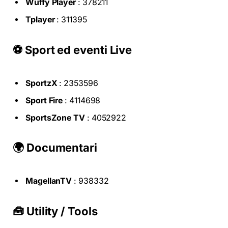
Wuffy Player
: 378211
Tplayer
: 311395
⚽ Sport ed eventi Live
SportzX
: 2353596
Sport Fire
: 4114698
SportsZone TV
: 4052922
🌍 Documentari
MagellanTV
: 938332
🧰 Utility / Tools