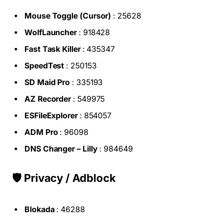
Mouse Toggle (Cursor)
: 25628
WolfLauncher
: 918428
Fast Task Killer
: 435347
SpeedTest
: 250153
SD Maid Pro
: 335193
AZ Recorder
: 549975
ESFileExplorer
: 854057
ADM Pro
: 96098
DNS Changer – Lilly
: 984649
🛡️ Privacy / Adblock
Blokada
: 46288