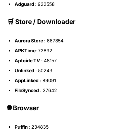
Adguard
: 922558
🛒 Store / Downloader
Aurora Store
: 667854
APKTime
: 72892
Aptoide TV
: 48157
Unlinked
: 50243
AppLinked
: 89091
FileSynced
: 27642
🌐 Browser
Puffin
: 234835