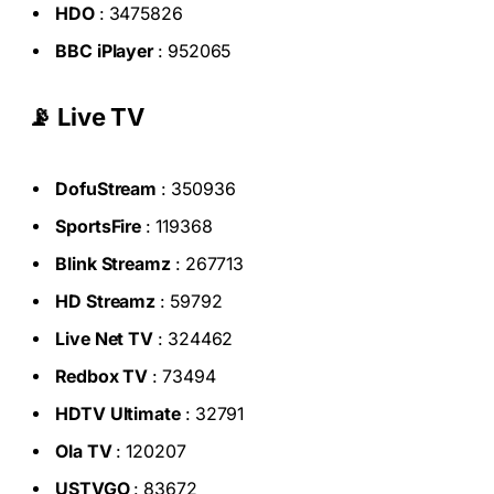
HDO
: 3475826
BBC iPlayer
: 952065
📡 Live TV
DofuStream
: 350936
SportsFire
: 119368
Blink Streamz
: 267713
HD Streamz
: 59792
Live Net TV
: 324462
Redbox TV
: 73494
HDTV Ultimate
: 32791
Ola TV
: 120207
USTVGO
: 83672