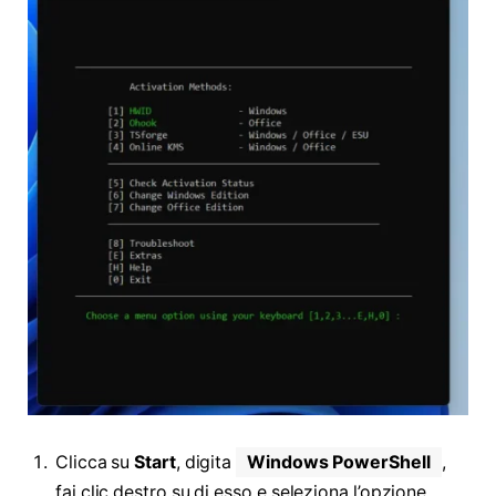
Clicca su
Start
, digita
Windows PowerShell
,
fai clic destro su di esso e seleziona l’opzione