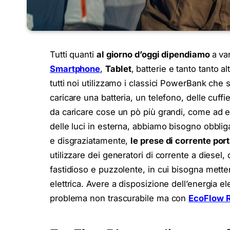
Tutti quanti
al giorno d’oggi dipendiamo
a var
Smartphone
,
Tablet
, batterie e tanto tanto a
tutti noi utilizzamo i classici PowerBank che 
caricare una batteria, un telefono, delle cuf
da caricare cose un pò più grandi, come ad e
delle luci in esterna, abbiamo bisogno obblig
e disgraziatamente,
le prese di corrente por
utilizzare dei generatori di corrente a diese
fastidioso e puzzolente, in cui bisogna mette
elettrica. Avere a disposizione dell’energia e
problema non trascurabile ma con
EcoFlow R