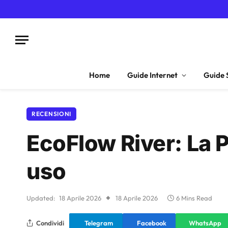
Home
Guide Internet
Guide 
RECENSIONI
EcoFlow River: La P
uso
Updated:
18 Aprile 2026
18 Aprile 2026
6 Mins Read
Condividi
Telegram
Facebook
WhatsApp