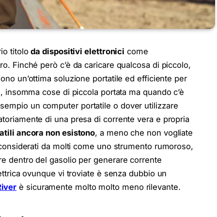
io titolo
da dispositivi elettronici
come
ltro. Finché però c’è da caricare qualcosa di piccolo,
sono un’ottima soluzione portatile ed efficiente per
fie, insomma cose di piccola portata ma quando c’è
sempio un computer portatile o dover utilizzare
atoriamente di una presa di corrente vera e propria
tatili ancora non esistono
, a meno che non vogliate
l, considerati da molti come uno strumento rumoroso,
re dentro del gasolio per generare corrente
lettrica ovunque vi troviate è senza dubbio un
iver
è sicuramente molto molto meno rilevante.