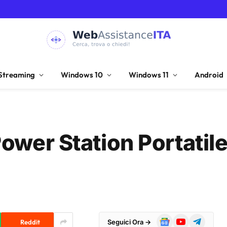
Streaming
Windows 10
Windows 11
Android
ower Station Portatile
Google
YouTube
Telegram
Reddit
Seguici Ora →