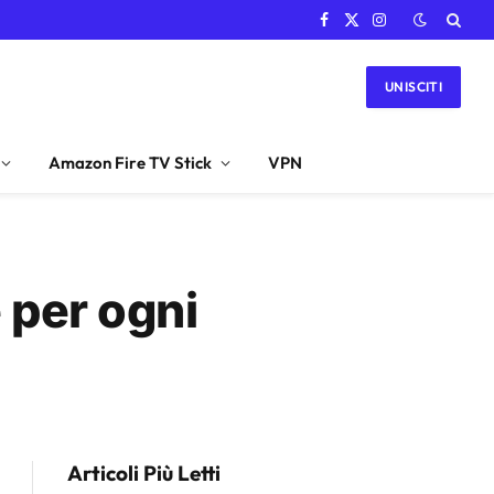
Facebook
X
Instagram
(Twitter)
UNISCITI
Amazon Fire TV Stick
VPN
 per ogni
Articoli Più Letti